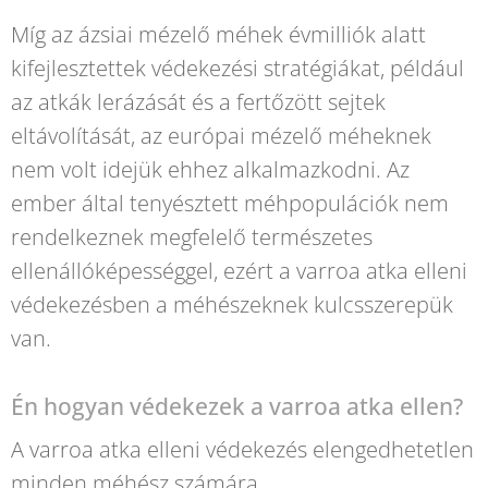
Míg az ázsiai mézelő méhek évmilliók alatt
kifejlesztettek védekezési stratégiákat, például
az atkák lerázását és a fertőzött sejtek
eltávolítását, az európai mézelő méheknek
nem volt idejük ehhez alkalmazkodni. Az
ember által tenyésztett méhpopulációk nem
rendelkeznek megfelelő természetes
ellenállóképességgel, ezért a varroa atka elleni
védekezésben a méhészeknek kulcsszerepük
van.
Én hogyan védekezek a varroa atka ellen?
A varroa atka elleni védekezés elengedhetetlen
minden méhész számára.