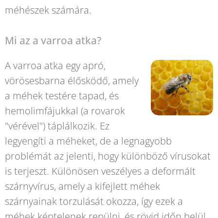
méhészek számára.
Mi az a varroa atka?
A varroa atka egy apró,
vörösesbarna élősködő, amely
a méhek testére tapad, és
hemolimfájukkal (a rovarok
"vérével") táplálkozik. Ez
legyengíti a méheket, de a legnagyobb
problémát az jelenti, hogy különböző vírusokat
is terjeszt. Különösen veszélyes a deformált
szárnyvírus, amely a kifejlett méhek
szárnyainak torzulását okozza, így ezek a
méhek képtelenek repülni, és rövid időn belül