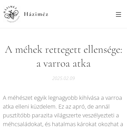
Háziméz
A méhek rettegett ellensége:
a varroa atka
2025.02.09
A méhészet egyik legnagyobb kihívása a varroa
atka elleni küzdelem. Ez az apró, de annál
pusztítóbb parazita világszerte veszélyezteti a
méhcsaládokat, és hatalmas károkat okozhat a