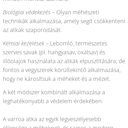
Biológiai védekezés
– Olyan méhészeti
technikák alkalmazása, amely segít csökkenteni
az atkák szaporodását.
Kémiai kezelések
– Lebomló, természetes
szerves savak (pl. hangyasav, oxálsav) és
illóolajok használata az atkák elpusztítására, de
fontos a vegyszerek körültekintő alkalmazása,
hogy ne károsítsuk a méheket és a mézet.
A két módszer kombinált alkalmazása a
leghatékonyabb a védelem érdekében.
A varroa atka az egyik legveszélyesebb
ellensége a méheknek, és sajnos a modern