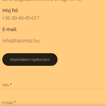
Hívj fel:
+36-30-45-45-017
E-mail:
info@hazimez.hu
Adatvédelmi tájékoztató
Név
E-mail