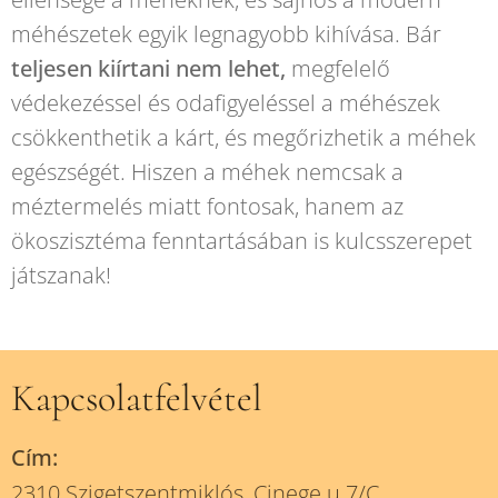
méhészetek egyik legnagyobb kihívása. Bár
teljesen kiírtani nem lehet,
megfelelő
védekezéssel és odafigyeléssel a méhészek
csökkenthetik a kárt, és megőrizhetik a méhek
egészségét. Hiszen a méhek nemcsak a
méztermelés miatt fontosak, hanem az
ökoszisztéma fenntartásában is kulcsszerepet
játszanak!
Kapcsolatfelvétel
Cím:
2310 Szigetszentmiklós, Cinege u.7/C.