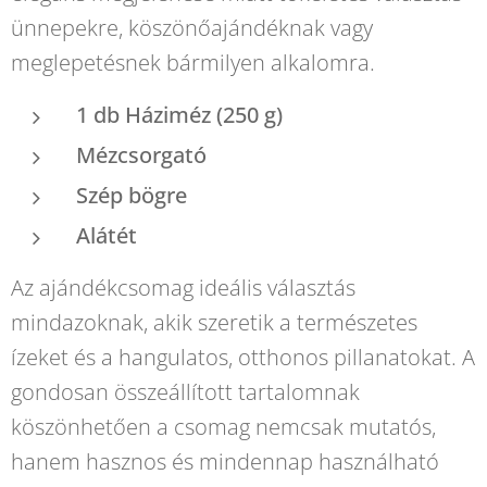
ünnepekre, köszönőajándéknak vagy
meglepetésnek bármilyen alkalomra.
1 db Háziméz (250 g)
Mézcsorgató
Szép bögre
Alátét
Az ajándékcsomag ideális választás
mindazoknak, akik szeretik a természetes
ízeket és a hangulatos, otthonos pillanatokat. A
gondosan összeállított tartalomnak
köszönhetően a csomag nemcsak mutatós,
hanem hasznos és mindennap használható