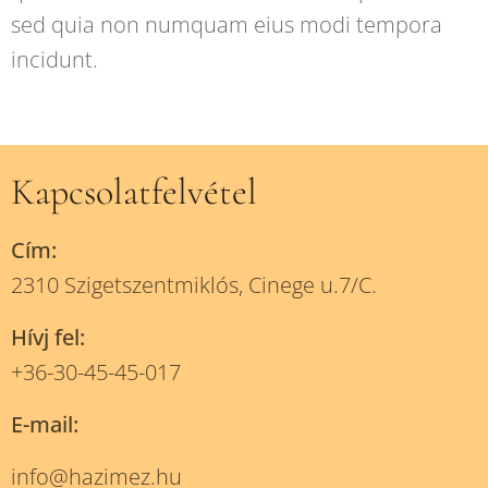
sed quia non numquam eius modi tempora
incidunt.
Kapcsolatfelvétel
Cím:
2310 Szigetszentmiklós, Cinege u.7/C.
Hívj fel:
+36-30-45-45-017
E-mail:
info@hazimez.hu